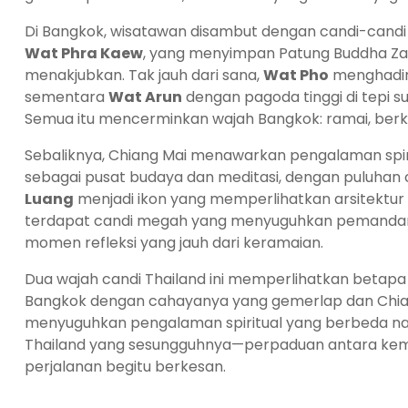
Di Bangkok, wisatawan disambut dengan candi-candi 
Wat Phra Kaew
, yang menyimpan Patung Buddha Zamr
menakjubkan. Tak jauh dari sana,
Wat Pho
menghadirk
sementara
Wat Arun
dengan pagoda tinggi di tepi s
Semua itu mencerminkan wajah Bangkok: ramai, berki
Sebaliknya, Chiang Mai menawarkan pengalaman spiritu
sebagai pusat budaya dan meditasi, dengan puluhan c
Luang
menjadi ikon yang memperlihatkan arsitektur k
terdapat candi megah yang menyuguhkan pemandanga
momen refleksi yang jauh dari keramaian.
Dua wajah candi Thailand ini memperlihatkan betapa 
Bangkok dengan cahayanya yang gemerlap dan Chi
menyuguhkan pengalaman spiritual yang berbeda namu
Thailand yang sesungguhnya—perpaduan antara kem
perjalanan begitu berkesan.