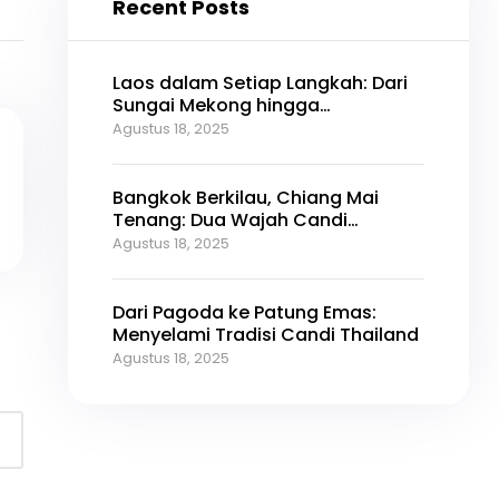
Recent Posts
Laos dalam Setiap Langkah: Dari
Sungai Mekong hingga
Pegunungan
Agustus 18, 2025
Bangkok Berkilau, Chiang Mai
Tenang: Dua Wajah Candi
Thailand
Agustus 18, 2025
Dari Pagoda ke Patung Emas:
Menyelami Tradisi Candi Thailand
Agustus 18, 2025