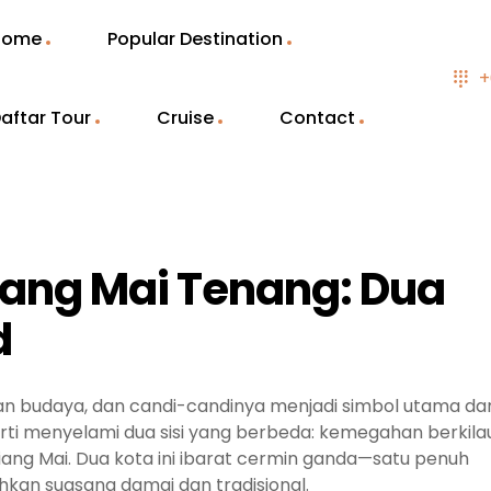
Home
Popular Destination
+
aftar Tour
Cruise
Contact
iang Mai Tenang: Dua
d
 dan budaya, dan candi-candinya menjadi simbol utama dar
arti menyelami dua sisi yang berbeda: kemegahan berkila
ang Mai. Dua kota ini ibarat cermin ganda—satu penuh
kan suasana damai dan tradisional.