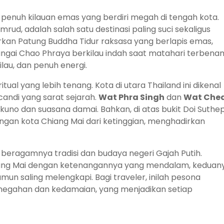
penuh kilauan emas yang berdiri megah di tengah kota.
ud, adalah salah satu destinasi paling suci sekaligus
an Patung Buddha Tidur raksasa yang berlapis emas,
ungai Chao Phraya berkilau indah saat matahari terbena
lau, dan penuh energi.
al yang lebih tenang. Kota di utara Thailand ini dikenal
andi yang sarat sejarah.
Wat Phra Singh
dan
Wat Ched
uno dan suasana damai. Bahkan, di atas bukit Doi Suthep
n kota Chiang Mai dari ketinggian, menghadirkan
beragamnya tradisi dan budaya negeri Gajah Putih.
ang Mai dengan ketenangannya yang mendalam, keduan
n saling melengkapi. Bagi traveler, inilah pesona
egahan dan kedamaian, yang menjadikan setiap