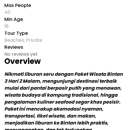
Max People
40
Min Age
18
Tour Type
Beaches
,
Private
Reviews
No reviews yet
Overview
Nikmati liburan seru dengan Paket Wisata Bintan
3 Hari 2 Malam, mengunjungi destinasi terbaik
mulai dari pantai berpasir putih yang menawan,
wisata budaya di kampung tradisional, hingga
pengalaman kuliner seafood segar khas pesisir.
Paket ini mencakup akomodasi nyaman,
transportasi, tiket wisata, dan makan,
menjadikan liburan ke Bintan lebih praktis,
menyenangkan, dan tak terlupakan.