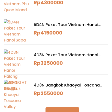
Island
Rp
4300000
5D4N Paket Tour Vietnam Hanoi
Sapa
Rp
4150000
4D3N Paket Tour Vietnam Hanoi
Halong OVERNIGHT CRUISE
Rp
3250000
4D3N Bangkok Khaoyai Toscana
Valley
Rp
2550000