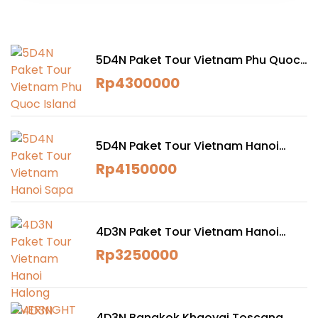
5D4N Paket Tour Vietnam Phu Quoc
Island
Rp
4300000
5D4N Paket Tour Vietnam Hanoi
Sapa
Rp
4150000
4D3N Paket Tour Vietnam Hanoi
Halong OVERNIGHT CRUISE
Rp
3250000
4D3N Bangkok Khaoyai Toscana