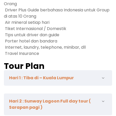
Orang
Driver Plus Guide berbahasa Indonesia untuk Group
di atas 10 Orang
Air mineral setiap hari
Tiket Internasional / Domestik
Tips untuk driver dan guide
Porter hotel dan bandara
Internet, laundry, telephone, minibar, dll
Travel Insurance
Tour Plan
Hari 1 : Tiba di – Kuala Lumpur
Tiba di Kuala Lumpur, dijemput oleh perwakilan kami,
Hari 2 : Sunway Lagoon Full day tour (
kemudian transfer ke hotel untuk check in. Acara
Sarapan pagi )
bebas anda bisa menjelejahi
Bukit Bintang,
Pavilion Mall , China Town
dengan biaya sendiri.