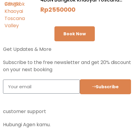
Valley
Rp
2550000
Book Now
Get Updates & More
Subscribe to the free newsletter and get 20% discount
on your next booking
Subscribe
customer support
Hubungi Agen kamu.