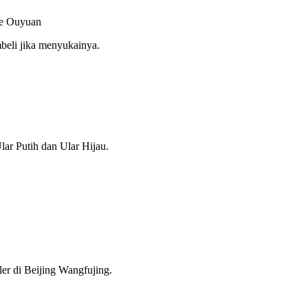
 ke Ouyuan
mbeli jika menyukainya.
lar Putih dan Ular Hijau.
ler di Beijing Wangfujing.